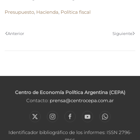
Presupuesto
,
Hacienda
,
Política fiscal
Anterior
Siguiente
Centro de Economía Política Argentina (CEPA)
Contacto:
prensa@centrocepa.com.ar
Identificador bibliográfico de los informes: ISSN 2796-