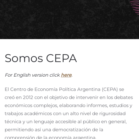
Somos CEPA
For English version click
here
.
El Centro de Economía Política Argentina (CEPA) se
creó en 2012 con el objetivo de intervenir en los debates
económicos complejos, elaborando informes, estudios y
trabajos académicos con un alto nivel de rigurosidad
técnica y un lenguaje accesible al público en general,
permitiendo así una democratización de la
comprensión de la economía argentina.