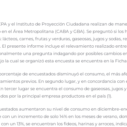
PA y el Instituto de Proyección Ciudadana realizan de man
 en el Área Metropolitana (CABA y GBA). Se preguntó si los 
ácteos, carnes, frutas y verduras, gaseosas, jugos y sodas, 
 El presente informe incluye el relevamiento realizado entre 
ionalmente una pregunta indagando por posibles cambios en 
o la cual se organizó esta encuesta se encuentra en la Ficha T
orcentaje de encuestados disminuyó el consumo, el más afec
vamientos previos. En segundo lugar, y en concordancia con e
 tercer lugar se encuentra el consumo de gaseosas, jugos y so
dos por la principal empresa productora en el país (1).
cuestados aumentaron su nivel de consumo en diciembre-enero
e con un incremento de solo 14% en los meses de verano, d
con un 13%, se encuentran los fideos, harinas y arroces, indic